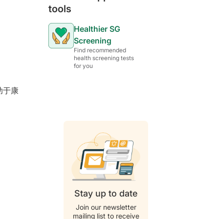
tools
Healthier SG
Screening
Find recommended
health screening tests
for you
助于康
Stay up to date
Join our newsletter
mailing list to receive