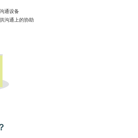
沟通设备
供沟通上的协助
？