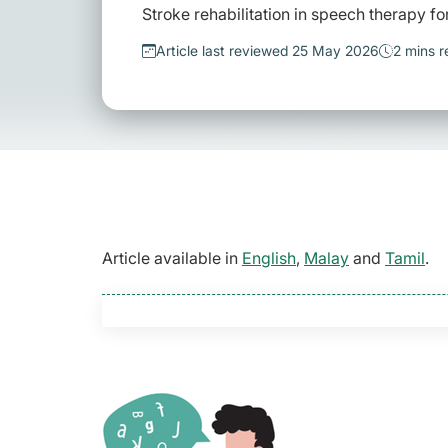
Stroke rehabilitation in speech therapy fo
Article last reviewed 25 May 2026
2 mins r
Article available in
English
,
Malay
and
Tamil
.