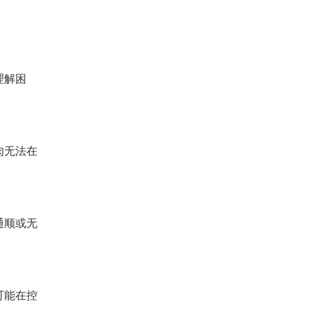
理解困
肉无法在
通顺或无
可能在控