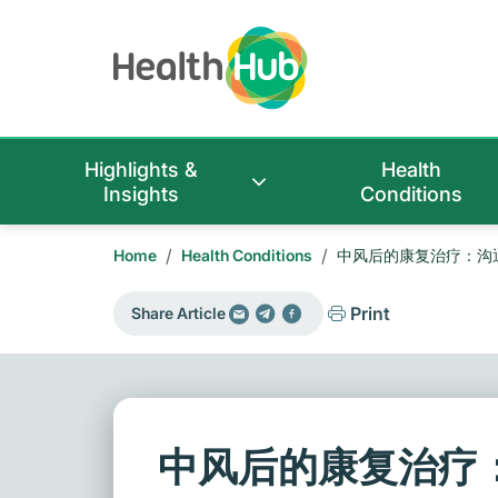
Highlights &
Health
Insights
Conditions
/
/
Home
Health Conditions
中风后的康复治疗：沟
Print
Share Article
中风后的康复治疗