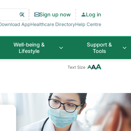
Search
Clear
Sign up now
Log in
Search
Download App
Healthcare Directory
Help Centre
Well-being &
Support &
Lifestyle
Tools
Text Size :