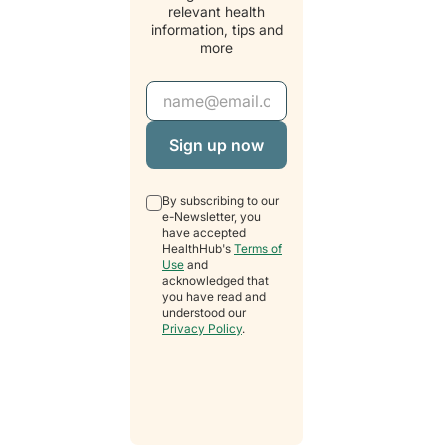
relevant health
information, tips and
more
Email Address
By subscribing to our
e-Newsletter, you
have accepted
HealthHub's
Terms of
Use
and
acknowledged that
you have read and
understood our
Privacy Policy
.