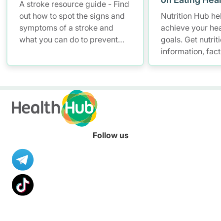
A stroke resource guide - Find
out how to spot the signs and
Nutrition Hub he
symptoms of a stroke and
achieve your hea
what you can do to prevent
goals. Get nutrit
stroke. Find out how to spot
information, fac
the warning signs and
resources to hel
symptoms of a stroke. Learn
healthier diet.
how you can support patients
in seeking treatment and
recovery from stroke.
Follow us