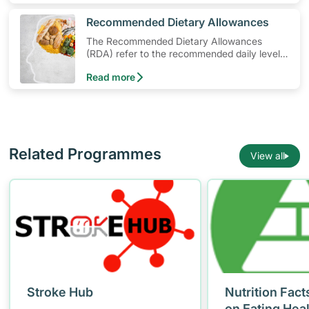
​Recommended Dietary Allowances
The Recommended Dietary Allowances
(RDA) refer to the recommended daily levels
of nutrients to meet the needs of nearly all
Read more
healthy individuals in a particular age and
gender group
Related Programmes
View all
Stroke Hub
Nutrition Fact
on Eating Hea