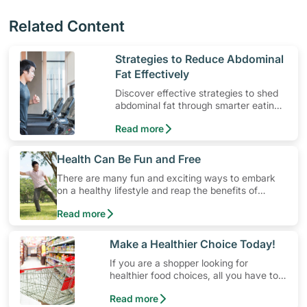
Related Content
​Strategies to Reduce Abdominal
Fat Effectively
Discover effective strategies to shed
abdominal fat through smarter eating
and exercise routines that work.
Read more
​Health Can Be Fun and Free
There are many fun and exciting ways to embark
on a healthy lifestyle and reap the benefits of
physical activity without having to spend a ton of
Read more
money. Engaging in at least 150-300 minutes of
moderate-intensity aerobic activity weekly can help
prevent Type-2 diabetes, heart disease and high
​Make a Healthier Choice Today!
blood pressure. Check out these 4 low-cost yet fun
If you are a shopper looking for
ideas that can get you moving!
healthier food choices, all you have to
do is to look out for the Healthier
Read more
Choice Symbol