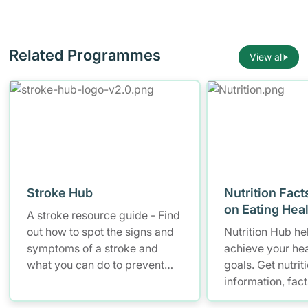
Related Programmes
View all
Stroke Hub
Nutrition Fact
on Eating Hea
A stroke resource guide - Find
out how to spot the signs and
Nutrition Hub he
symptoms of a stroke and
achieve your hea
what you can do to prevent
goals. Get nutrit
stroke. Find out how to spot
information, fac
the warning signs and
resources to hel