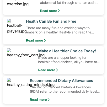
abdominal fat through smarter eating
and exercise routines that work.
Read more
​Health Can Be Fun and Free
There are many fun and exciting ways to
embark on a healthy lifestyle and reap the
benefits of physical activity without having to
Read more
spend a ton of money. Engaging in at least 150-
300 minutes of moderate-intensity aerobic
activity weekly can help prevent Type-2
​Make a Healthier Choice Today!
diabetes, heart disease and high blood
If you are a shopper looking for
pressure. Check out these 4 low-cost yet fun
healthier food choices, all you have to
ideas that can get you moving!
do is to look out for the Healthier
Read more
Choice Symbol
​Recommended Dietary Allowances
The Recommended Dietary Allowances
(RDA) refer to the recommended daily levels
of nutrients to meet the needs of nearly all
Read more
healthy individuals in a particular age and
gender group